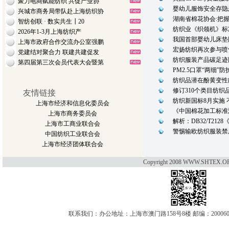
聚力电商赋能纺织 共促产业协
婴幼儿服饰安全存隐
兴城市商务局带队赴上海纺织协
湖南省棉花协会:把
智纺创联 · 数实共生┃20
纺织业《织领机》标
2026年1-3月上海纺织产
我国首部婴幼儿床垫
上海市政府合作交流办公室强鹏
宏扬纺织再次参与喷
党建结对聚合力 联建共建促发
纺织服装产品碳足迹
第四届第三次会员代表大会暨第
PM2.5口罩“两细”
纺织品潜在酚黄变性
修订310个类目纺织
友情链接
纺织新国标8月实施
上海市经济和信息化委员会
《中国棉花加工标准
上海市商务委员会
解析：DB32/T21
上海市工商业联合会
警惕输欧纺织服装禁
中国纺织工业联合会
上海市经济团体联合会
Copyright 2008 WWW.SHTEX.OR
联系我们：办公地址：上海市澳门路158号8楼 邮编：200060 电话：021