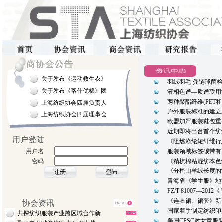
关于发布《运动救生衣》
羽绒羽毛 粪链球菌
关于发布《喀什优棉》团
液相色谱—质谱联用
两种聚酯纤维(PET
上海纺织协会四届负责人
户外服装标准的建立
上海纺织协会四届理事会
欧盟加严服装鞋包重
近期即将出台首个纺
用户登陆
《阻燃涤纶短纤维行
用户名
服装领域标签碳带有
密码
《精梳棉粘混纺本色
《分梳山羊绒长度的
青海省《学生服》地
FZ/T 81007—2
《连衣裙、裙套》新
协会资讯
国家着手制定纺织印
共探纺织服装产业跨区域合作新
美国CPSC对女童服