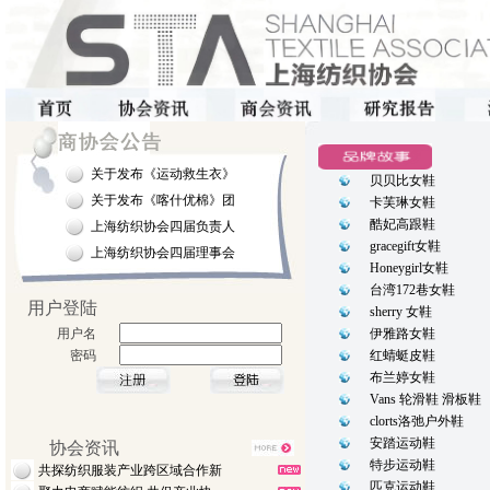
关于发布《运动救生衣》
贝贝比女鞋
关于发布《喀什优棉》团
卡芙琳女鞋
酷妃高跟鞋
上海纺织协会四届负责人
gracegift女鞋
上海纺织协会四届理事会
Honeygirl女鞋
台湾172巷女鞋
用户登陆
sherry 女鞋
用户名
伊雅路女鞋
密码
红蜻蜓皮鞋
布兰婷女鞋
Vans 轮滑鞋 滑板鞋
clorts洛弛户外鞋
安踏运动鞋
协会资讯
特步运动鞋
共探纺织服装产业跨区域合作新
匹克运动鞋