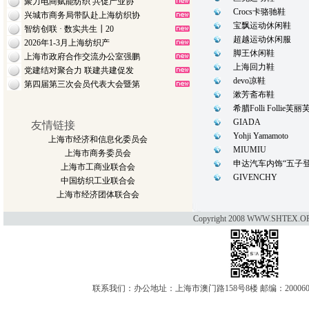
聚力电商赋能纺织 共促产业协
Crocs卡骆驰鞋
兴城市商务局带队赴上海纺织协
宝飘运动休闲鞋
智纺创联 · 数实共生┃20
超越运动休闲服
2026年1-3月上海纺织产
脚王休闲鞋
上海市政府合作交流办公室强鹏
上海回力鞋
党建结对聚合力 联建共建促发
devo凉鞋
第四届第三次会员代表大会暨第
漱芳斋布鞋
希腊Folli Follie
GIADA
友情链接
Yohji Yamamoto
上海市经济和信息化委员会
MIUMIU
上海市商务委员会
申达汽车内饰“五子登
上海市工商业联合会
GIVENCHY
中国纺织工业联合会
上海市经济团体联合会
Copyright 2008 WWW.SHTEX.OR
联系我们：办公地址：上海市澳门路158号8楼 邮编：200060 电话：021